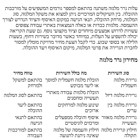
עלות גרר מלגזה משתנה בהתאם למספר גורמים המשפיעים על מורכבות
ההובלה. בין השיקולים המרכזיים ניתן למצוא את משקל המלגזה, סוג
המלגזה, מרחק ההובלה, תנאי הגישה במקום האיסוף והציוד הנדרש לצורך
ההעמסה. מלגזות כבדות או כאלה הנמצאות באתרי עבודה צפופים
עשויות לדרוש אמצעים מיוחדים וציוד מקצועי נוסף. גם שעת הקריאה
יכולה להשפיע על העלות, במיוחד כאשר מדובר בשירות דחוף, בשעות
הלילה או בסופי שבוע. כדי לקבל הצעת מחיר מדויקת מומלץ למסור
לחברת הגרירה את פרטי המלגזה, מיקום האיסוף ויעד ההובלה.
מחירון גרר מלגזה
סוג השירות
מה כולל השירות
טווח מחיר
גרירת מלגזה
הובלת מלגזה חשמלית למוסך
בהתאם למשקל
חשמלית
או ליעד מבוקש
ולמרחק
הובלת מלגזות עבודה מאתרי
גרירת מלגזה דיזל
בהתאם לסוג המלגזה
תעשייה ומחסנים
גרירת מלגזה בין
שינוע מלגזה למרחקים
בהתאם ליעד
ערים
ארוכים
ההובלה
גרירת מלגזה מאזור
איסוף והובלה ממפעלים
בהתאם לתנאי
תעשייה
ומרכזים לוגיסטיים
הגישה
חילוץ וגרירת מלגזה
חילוץ והעמסה של מלגזה
בהתאם למורכבות
תקולה
שאינה ניתנת לתנועה
העבודה