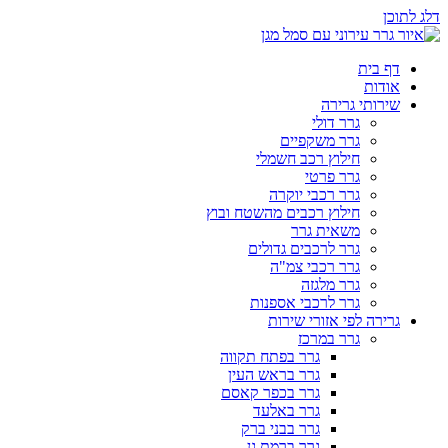
דלג לתוכן
דף בית
אודות
שירותי גרירה
גרר דולי
גרר משקפיים
חילוץ רכב חשמלי
גרר פרטי
גרר רכבי יוקרה
חילוץ רכבים מהשטח ובוץ
משאית גרר
גרר לרכבים גדולים
גרר רכבי צמ"ה
גרר מלגזה
גרר לרכבי אספנות
גרירה לפי אזורי שירות
גרר במרכז
גרר בפתח תקווה
גרר בראש העין
גרר בכפר קאסם
גרר באלעד
גרר בבני ברק
גרר ברמת גן