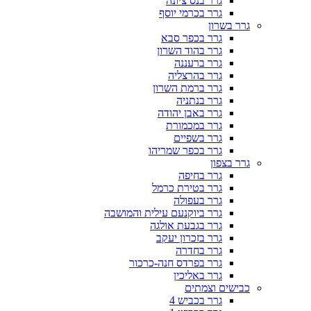
גרר בנס ציונה
גרר בכרמי יוסף
גרר בשרון
גרר בכפר סבא
גרר בהוד השרון
גרר ברעננה
גרר בהרצליה
גרר ברמת השרון
גרר בנתניה
גרר באבן יהודה
גרר במכמורת
גרר בשפיים
גרר בכפר שמריהו
גרר בצפון
גרר בחיפה
גרר בטירת כרמל
גרר בעפולה
גרר ביוקנעם עילית והמושבה
גרר בגבעת אולגה
גרר בזכרון יעקב
גרר בחדרה
גרר בפרדס חנה-כרכור
גרר באליכין
כבישים וצמתים
גרר בכביש 4