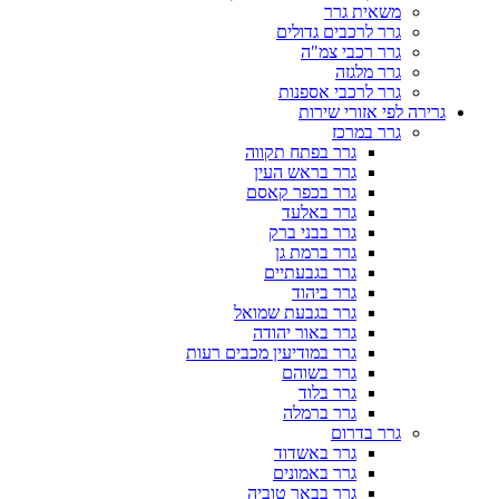
משאית גרר
גרר לרכבים גדולים
גרר רכבי צמ"ה
גרר מלגזה
גרר לרכבי אספנות
גרירה לפי אזורי שירות
גרר במרכז
גרר בפתח תקווה
גרר בראש העין
גרר בכפר קאסם
גרר באלעד
גרר בבני ברק
גרר ברמת גן
גרר בגבעתיים
גרר ביהוד
גרר בגבעת שמואל
גרר באור יהודה
גרר במודיעין מכבים רעות
גרר בשוהם
גרר בלוד
גרר ברמלה
גרר בדרום
גרר באשדוד
גרר באמונים
גרר בבאר טוביה