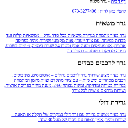
דף הבית
»
גרר מלגזה
לחצ/י כאן לחיוג : 073-3277406
גרר משאית
גרר בעיר מתמחה בגרירת משאיות בכל סדר גודל – ממשאיות קלות ועד
כבדות במיוחד. עם ציוד ייעודי, צוות מקצועי ושירות מהיר בפריסה
ארצית, אנו מעניקים מענה אמין ובטוח 24 שעות ביממה, 6 ימים בשבוע.
גרירה מדויקת, בטוחה – במחיר הוג
גרר לרכבים כבדים
גרר בעיר מציע שירותי גרר לרכבים גדולים – אוטובוסים, מיניבוסים,
רכבים מסחריים ומשאיות – עם ציוד מתקדם וצוות מיומן המתמחה
בגרירה בטוחה ומדויקת. זמינות גבוהה 24/6, מענה מהיר בפריסה ארצית,
ושירות מותאם אישית לכל צורך
גרירת דולי
גרר בעיר מציעים גרירה עם גרר דולי במקרים של תקלה או תאונה –
שירות מהיר, אמין ובטוח עם ניסיון של מעל 30 שנה.