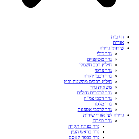
דף בית
אודות
שירותי גרירה
גרר דולי
גרר משקפיים
חילוץ רכב חשמלי
גרר פרטי
גרר רכבי יוקרה
חילוץ רכבים מהשטח ובוץ
משאית גרר
גרר לרכבים גדולים
גרר רכבי צמ"ה
גרר מלגזה
גרר לרכבי אספנות
גרירה לפי אזורי שירות
גרר במרכז
גרר בפתח תקווה
גרר בראש העין
גרר בכפר קאסם