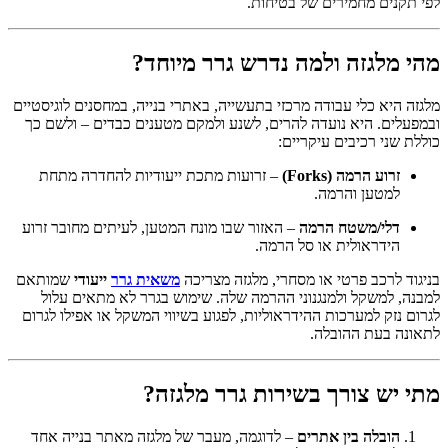
לפי תקנים מחמירים של בטיחות.
מהי מלגזה ולמה נדרש גרר מיוחד?
מלגזה היא כלי עבודה מרכזי בתעשייה, באתרי בנייה, במחסנים לוגיסטיים
ובמפעלים. היא נועדה להרים, לשנע ולמקם מטענים כבדים – ולשם כך
כוללת שני רכיבים עיקריים:
זרוע הרמה (Forks)
– זרועות מתכת ייעודיות להחדרה מתחת
למטען והרמה.
דלי/משטח הרמה
– האזור שבו מונח המטען, לעיתים מחובר זרוע
הידראולית או סל הרמה.
בניגוד לרכב פרטי או מסחרי, מלגזה מצריכה
משאית גרר
ייעודי
שמותאם
למבנה, למשקל ולמנגנוני ההרמה שלה. שימוש בגרר לא מתאים עלול
לגרום נזק למערכות ההידראוליות, לפגוע בשיווי המשקל או אפילו לגרום
לתאונה בעת ההובלה.
מתי יש צורך בשירות גרר מלגזה?
הובלה בין אתרים
– לדוגמה, מעבר של מלגזה מאתר בנייה אחד