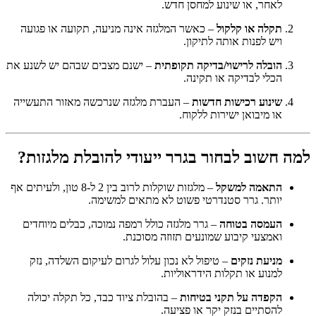
לאחר, או שינוע למחסן חדש.
תקלה או קלקול
– כאשר המלגזה אינה מניעה, תקועה או פגועה
ויש לפנות אותה לתיקון.
הובלה לרישוי/בדיקה תקופתית
– ישנם מצבים שבהם יש לשנע את
הכלי לבדיקה או תקינה.
שינוע רכישות חדשות
– העברת מלגזה שנרכשה מאזור התעשייה
או מיבואן ישירות ללקוח.
למה חשוב לבחור בגרר ייעודי להובלת מלגזות?
התאמה למשקל
– מלגזות שוקלות לרוב בין 2 ל-8 טון, ולעיתים אף
יותר. גרר סטנדרטי פשוט לא מתאים למשימה.
העמסה בטוחה
– גרר מלגזה כולל רמפה נמוכה, כבלים מיוחדים
ואמצעי קיבוע שמונעים תזוזה מסוכנת.
מניעת נזקים
– טיפול לא נכון עלול לגרום לעיקום השלדה, נזק
למנוע או תקלות הידראוליות.
הקפדה על תקני בטיחות
– בהובלת ציוד כבד, כל תקלה יכולה
להסתיים בנזק יקר או פציעה.