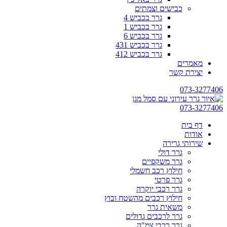
כבישים וצמתים
גרר בכביש 4
גרר בכביש 1
גרר בכביש 6
גרר בכביש 431
גרר בכביש 412
מאמרים
יצירת קשר
073-3277406
073-3277406
דף בית
אודות
שירותי גרירה
גרר דולי
גרר משקפיים
חילוץ רכב חשמלי
גרר פרטי
גרר רכבי יוקרה
חילוץ רכבים מהשטח ובוץ
משאית גרר
גרר לרכבים גדולים
גרר רכבי צמ"ה