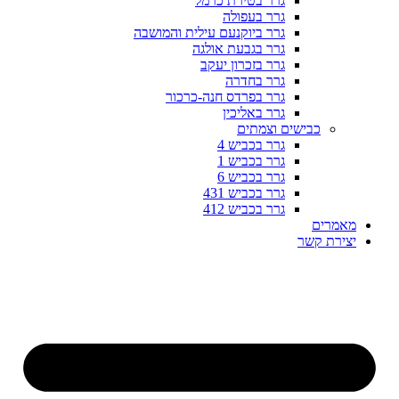
גרר בטירת כרמל
גרר בעפולה
גרר ביוקנעם עילית והמושבה
גרר בגבעת אולגה
גרר בזכרון יעקב
גרר בחדרה
גרר בפרדס חנה-כרכור
גרר באליכין
כבישים וצמתים
גרר בכביש 4
גרר בכביש 1
גרר בכביש 6
גרר בכביש 431
גרר בכביש 412
מאמרים
יצירת קשר