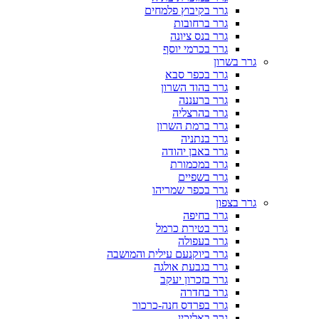
גרר בקיבוץ פלמחים
גרר ברחובות
גרר בנס ציונה
גרר בכרמי יוסף
גרר בשרון
גרר בכפר סבא
גרר בהוד השרון
גרר ברעננה
גרר בהרצליה
גרר ברמת השרון
גרר בנתניה
גרר באבן יהודה
גרר במכמורת
גרר בשפיים
גרר בכפר שמריהו
גרר בצפון
גרר בחיפה
גרר בטירת כרמל
גרר בעפולה
גרר ביוקנעם עילית והמושבה
גרר בגבעת אולגה
גרר בזכרון יעקב
גרר בחדרה
גרר בפרדס חנה-כרכור
גרר באליכין