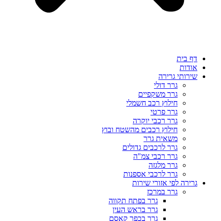
דף בית
אודות
שירותי גרירה
גרר דולי
גרר משקפיים
חילוץ רכב חשמלי
גרר פרטי
גרר רכבי יוקרה
חילוץ רכבים מהשטח ובוץ
משאית גרר
גרר לרכבים גדולים
גרר רכבי צמ"ה
גרר מלגזה
גרר לרכבי אספנות
גרירה לפי אזורי שירות
גרר במרכז
גרר בפתח תקווה
גרר בראש העין
גרר בכפר קאסם