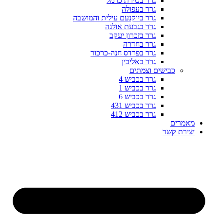
גרר בטירת כרמל
גרר בעפולה
גרר ביוקנעם עילית והמושבה
גרר בגבעת אולגה
גרר בזכרון יעקב
גרר בחדרה
גרר בפרדס חנה-כרכור
גרר באליכין
כבישים וצמתים
גרר בכביש 4
גרר בכביש 1
גרר בכביש 6
גרר בכביש 431
גרר בכביש 412
מאמרים
יצירת קשר