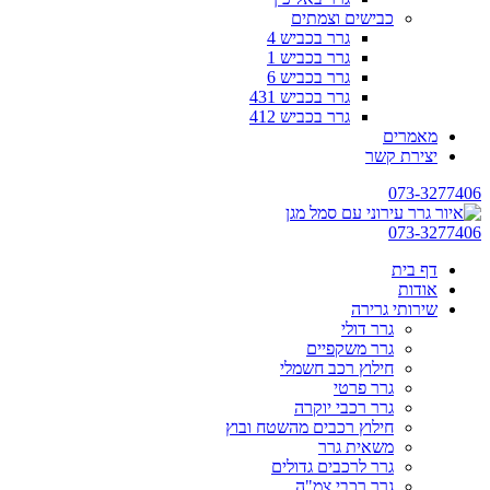
כבישים וצמתים
גרר בכביש 4
גרר בכביש 1
גרר בכביש 6
גרר בכביש 431
גרר בכביש 412
מאמרים
יצירת קשר
073-3277406
073-3277406
דף בית
אודות
שירותי גרירה
גרר דולי
גרר משקפיים
חילוץ רכב חשמלי
גרר פרטי
גרר רכבי יוקרה
חילוץ רכבים מהשטח ובוץ
משאית גרר
גרר לרכבים גדולים
גרר רכבי צמ"ה