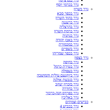
גרר בנס ציונה
גרר בכרמי יוסף
גרר בשרון
גרר בכפר סבא
גרר בהוד השרון
גרר ברעננה
גרר בהרצליה
גרר ברמת השרון
גרר בנתניה
גרר באבן יהודה
גרר במכמורת
גרר בשפיים
גרר בכפר שמריהו
גרר בצפון
גרר בחיפה
גרר בטירת כרמל
גרר בעפולה
גרר ביוקנעם עילית והמושבה
גרר בגבעת אולגה
גרר בזכרון יעקב
גרר בחדרה
גרר בפרדס חנה-כרכור
גרר באליכין
כבישים וצמתים
גרר בכביש 4