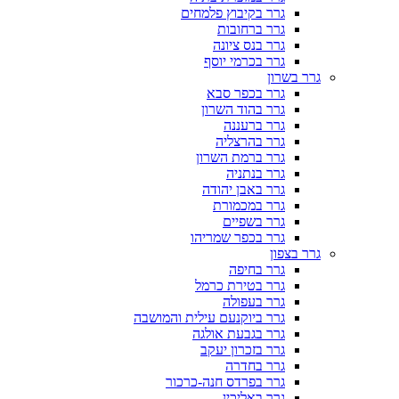
גרר בקיבוץ פלמחים
גרר ברחובות
גרר בנס ציונה
גרר בכרמי יוסף
גרר בשרון
גרר בכפר סבא
גרר בהוד השרון
גרר ברעננה
גרר בהרצליה
גרר ברמת השרון
גרר בנתניה
גרר באבן יהודה
גרר במכמורת
גרר בשפיים
גרר בכפר שמריהו
גרר בצפון
גרר בחיפה
גרר בטירת כרמל
גרר בעפולה
גרר ביוקנעם עילית והמושבה
גרר בגבעת אולגה
גרר בזכרון יעקב
גרר בחדרה
גרר בפרדס חנה-כרכור
גרר באליכין