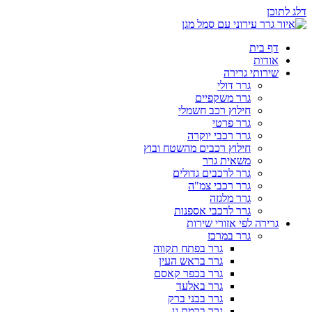
דלג לתוכן
דף בית
אודות
שירותי גרירה
גרר דולי
גרר משקפיים
חילוץ רכב חשמלי
גרר פרטי
גרר רכבי יוקרה
חילוץ רכבים מהשטח ובוץ
משאית גרר
גרר לרכבים גדולים
גרר רכבי צמ"ה
גרר מלגזה
גרר לרכבי אספנות
גרירה לפי אזורי שירות
גרר במרכז
גרר בפתח תקווה
גרר בראש העין
גרר בכפר קאסם
גרר באלעד
גרר בבני ברק
גרר ברמת גן