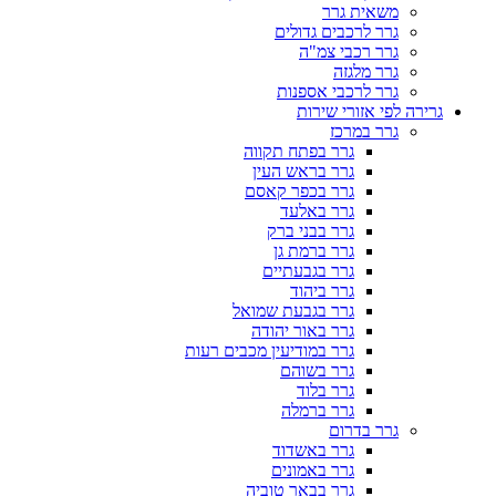
משאית גרר
גרר לרכבים גדולים
גרר רכבי צמ"ה
גרר מלגזה
גרר לרכבי אספנות
גרירה לפי אזורי שירות
גרר במרכז
גרר בפתח תקווה
גרר בראש העין
גרר בכפר קאסם
גרר באלעד
גרר בבני ברק
גרר ברמת גן
גרר בגבעתיים
גרר ביהוד
גרר בגבעת שמואל
גרר באור יהודה
גרר במודיעין מכבים רעות
גרר בשוהם
גרר בלוד
גרר ברמלה
גרר בדרום
גרר באשדוד
גרר באמונים
גרר בבאר טוביה