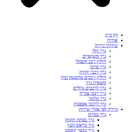
דף בית
אודות
שירותי גרירה
גרר דולי
גרר משקפיים
חילוץ רכב חשמלי
גרר פרטי
גרר רכבי יוקרה
חילוץ רכבים מהשטח ובוץ
משאית גרר
גרר לרכבים גדולים
גרר רכבי צמ"ה
גרר מלגזה
גרר לרכבי אספנות
גרירה לפי אזורי שירות
גרר במרכז
גרר בפתח תקווה
גרר בראש העין
גרר בכפר קאסם