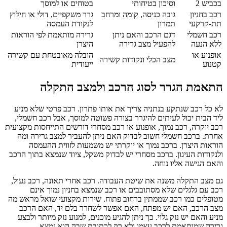
בכביש 2
וסיכון בטיחותי
בטוחים או למוסך
רכב בחניון
גובה כניסה, קומה ומרחב
גרר משקפיים, דולי או חילוץ
תת-קרקעי
תמרון
לנקודת העמסה
רכב חשמלי
דגם הרכב והאם ניתן
גרירה מותאמת לפי הוראות
ללא הנעה
להפעיל מצב גרירה
היצרן
אופנוע או
הובלה מאובטחת עם קשירה
מצב הכלי ונקודות קשירה
קטנוע
ייעודית
התאמת הגרר לסוג הרכב ולמצב התקלה
לא כל רכב שנתקע בנתניה צריך את אותו פתרון. רכב פרטי שלא מניע
ליד הבית יכול לעיתים להיגרר בצורה פשוטה למוסך, אבל רכב חשמלי,
רכב יוקרה, רכב נמוך, אופנוע או רכב מסחרי דורשים התייחסות מקצועית
אחרת. ברכב חשמלי חשוב לבדוק האם ניתן להעביר למצב גרירה ומה
הוראות היצרן. ברכב נמוך או יוקרתי יש משמעות לזווית ההעמסה
ולנקודות העיגון. ברכב מסחרי יש לבדוק משקל, ציוד שנמצא בתוך הרכב
והאם הגישה אליו נוחה.
גם מצב התקלה משנה את שיטת העבודה. רכב אחרי תאונה, רכב נעול,
רכב עם גלגלים שלא מסתובבים או רכב שנמצא בחניון נמוך אינם
מטופלים כמו רכב שממתין ברחוב פתוח. שירות מקצועי שואל מראש מה
מצב הרכב, האם יש מפתח, האם אפשר לשחרר בלם יד, האם הרכב
מניע והאם יש נזק גלוי. כך ניתן להגיע מוכנים, למנוע נזק מיותר ולבצע
גרירה שמותאמת לרכב עצמו ולא רק לכתובת שבה הוא נמצא.