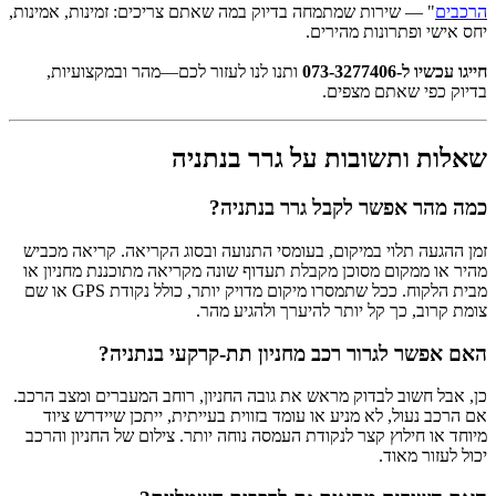
הרכבים
" — שירות שמתמחה בדיוק במה שאתם צריכים: זמינות, אמינות,
יחס אישי ופתרונות מהירים.
חייגו עכשיו ל-073-3277406
ותנו לנו לעזור לכם—מהר ובמקצועיות,
בדיוק כפי שאתם מצפים.
שאלות ותשובות על גרר בנתניה
כמה מהר אפשר לקבל גרר בנתניה?
זמן ההגעה תלוי במיקום, בעומסי התנועה ובסוג הקריאה. קריאה מכביש
מהיר או ממקום מסוכן מקבלת תעדוף שונה מקריאה מתוכננת מחניון או
מבית הלקוח. ככל שתמסרו מיקום מדויק יותר, כולל נקודת GPS או שם
צומת קרוב, כך קל יותר להיערך ולהגיע מהר.
האם אפשר לגרור רכב מחניון תת-קרקעי בנתניה?
כן, אבל חשוב לבדוק מראש את גובה החניון, רוחב המעברים ומצב הרכב.
אם הרכב נעול, לא מניע או עומד בזווית בעייתית, ייתכן שיידרש ציוד
מיוחד או חילוץ קצר לנקודת העמסה נוחה יותר. צילום של החניון והרכב
יכול לעזור מאוד.