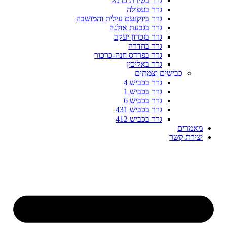
גרר בטירת כרמל
גרר בעפולה
גרר ביוקנעם עילית והמושבה
גרר בגבעת אולגה
גרר בזכרון יעקב
גרר בחדרה
גרר בפרדס חנה-כרכור
גרר באליכין
כבישים וצמתים
גרר בכביש 4
גרר בכביש 1
גרר בכביש 6
גרר בכביש 431
גרר בכביש 412
מאמרים
יצירת קשר