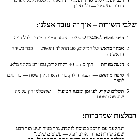
רכב חשמלי ללא טווח חשמלי
– התאמה מושלמת לכל מערכות
הרכב החשמלי — בלי סיכון.
שלבי השירות – איך זה עובד אצלנו:
חייגו עכשיו
ל-073-3277406 – אנחנו זמינים מיידית לכל פניה.
אבחון מראש
של המיקום, סוג התקלה והגשוש — כבר בשיחה
הראשונה.
הגעה מזורזת
— תוך כ-25–30 דקות לרוב, עם ידע מקומי מלא.
טיפול מותאם
— הנעה, חילוץ, גרירה או תיקון שטח — בהתאם
למצב.
תשלום שקוף, לפי זמן ומבנה הטיפול
— שתשלמו רק על מה
שנעשה בשטח.
המלצות שמדברות:
“נתקענו עם הרכב בכניסה לנתניה, גרר בעיר הגיע תוך רבע
שעה. שירות מהיר, אדיב ויעיל — פשוט מושלם.”