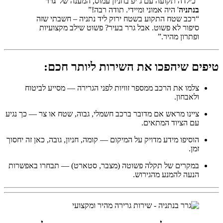
“כילדה תקועה עם ג’יפ בחניון עמוס, המענה של '
גרר
בנתניה
' היה אמוני ומיידי. תודה רבה!”
“רכב שטח התקוע בשטח ירוק ליד נתניה – חשבתי שזה
סיפור לא פשוט. אבל גרר בעיר? פשוט שילב מקצועיות
ופתרון מהיר.”
טיפים שיהפכו את השירות ליותר חכם:
צלמו את הרכב ממספר זוויות לפני הגרירה — מסייע לביטוח
ולאבחון.
ציינו מראש אם מדובר ברכב חשמלי, גבוה, שטח או צר — כך נגיע
עם הציוד המתאים.
הוסיפו מידע מדויק על המיקום — קומה, חניון, גובה, כאן זה יחסוך
זמן.
במקרים של תקלה פשוטה (מצבר, סטארט) — תבחרו באפשרות
הנעה להמנע מהגירוש.