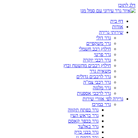
דלג לתוכן
דף בית
אודות
שירותי גרירה
גרר דולי
גרר משקפיים
חילוץ רכב חשמלי
גרר פרטי
גרר רכבי יוקרה
חילוץ רכבים מהשטח ובוץ
משאית גרר
גרר לרכבים גדולים
גרר רכבי צמ"ה
גרר מלגזה
גרר לרכבי אספנות
גרירה לפי אזורי שירות
גרר במרכז
גרר בפתח תקווה
גרר בראש העין
גרר בכפר קאסם
גרר באלעד
גרר בבני ברק
גרר ברמת גן