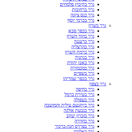
גרר בקיבוץ פלמחים
גרר ברחובות
גרר בנס ציונה
גרר בכרמי יוסף
גרר בשרון
גרר בכפר סבא
גרר בהוד השרון
גרר ברעננה
גרר בהרצליה
גרר ברמת השרון
גרר בנתניה
גרר באבן יהודה
גרר במכמורת
גרר בשפיים
גרר בכפר שמריהו
גרר בצפון
גרר בחיפה
גרר בטירת כרמל
גרר בעפולה
גרר ביוקנעם עילית והמושבה
גרר בגבעת אולגה
גרר בזכרון יעקב
גרר בחדרה
גרר בפרדס חנה-כרכור
גרר באליכין