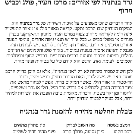
גרר בנתניה לפי אזורים: מרכז העיר, פולג וכביש
החוף
אחד הדברים שהכי משפיעים על איכות השירות של
גרר בנתניה
הוא
המיקום המדויק שבו הרכב נתקע. קריאה מאזור פולג או מאזור התעשייה
אינה דומה לקריאה מרחוב צפוף במרכז העיר, מחניון תת-קרקעי בבניין
מגורים או משולי כביש 2. בכל אזור יש תנאי גישה אחרים, עומסי תנועה
אחרים וסיכונים אחרים. באזורי חוף ומלונות, לדוגמה, יש לעיתים חניה
מוגבלת ותנועה איטית בעונות עמוסות. באזור פולג והקניונים יש חניונים
גדולים, כניסות נמוכות ותנועת רכבים מסחריים. בכביש החוף ובמחלפים
הסמוכים, לעומת זאת, הדגש הוא קודם כול על בטיחות ופינוי מהיר.
לכן חשוב למסור בשיחה לא רק "אני בנתניה", אלא גם היכן בדיוק הרכב
עומד, האם יש גישה לגרר, האם מדובר בחניון, כביש מהיר, רחוב
חד-סטרי או אזור חולי. כאשר המיקום ברור, אפשר לבחור מראש את
ציוד הגרירה הנכון, להחליט אם נדרש גרר רגיל, דולי או גרר משקפיים,
ולחסוך זמן יקר בשטח. היכרות מקומית טובה הופכת את השירות למהיר
יותר, אבל בעיקר לבטוח ומדויק יותר.
טבלת החלטה מהירה להזמנת גרר בנתניה
המצב בשטח
מה חשוב לבדוק
סוג פתרון מתאים
רכב תקוע
כיוון נסיעה, מחלף קרוב
פינוי מהיר וזהיר לשוליים