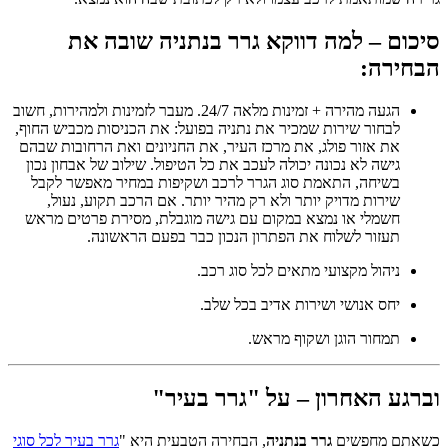
סיכום – למה דווקא
גרר בנתניה
שובה את
הבחירה:
הגעה מהירה + זמינות מלאה 24/7. מעבר לזמינות ולמהירות, חשוב
לבחור שירות שמכיר את נתניה בפועל: את הכניסות מכביש החוף,
את אזור פולג, את מרכז העיר, את החניונים ואת הרחובות שבהם
גישה לא נכונה יכולה לעכב את כל הטיפול. שילוב של אבחון נכון
בשיחה, התאמת סוג הגרר לרכב ושקיפות במחיר מאפשר לקבל
שירות מדויק יותר ולא רק מהיר יותר. אם הרכב תקוע, נעול,
חשמלי או נמצא במקום עם גישה מוגבלת, מסירת פרטים מראש
תעזור לשלוח את הפתרון הנכון כבר בפעם הראשונה.
ניהול מקצועי מתאים לכל סוג רכב.
יחס אנושי ושירות אדיב בכל שלב.
תמחור הוגן ושקוף מראש.
וברגע האחרון – על "גרר בעיר"
כשאתם מחפשים
גרר בנתניה
, הבחירה הטבעית היא "
גרר בעיר לכל סוגי