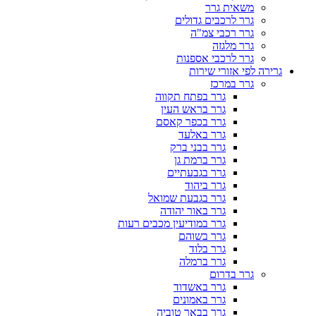
משאית גרר
גרר לרכבים גדולים
גרר רכבי צמ"ה
גרר מלגזה
גרר לרכבי אספנות
גרירה לפי אזורי שירות
גרר במרכז
גרר בפתח תקווה
גרר בראש העין
גרר בכפר קאסם
גרר באלעד
גרר בבני ברק
גרר ברמת גן
גרר בגבעתיים
גרר ביהוד
גרר בגבעת שמואל
גרר באור יהודה
גרר במודיעין מכבים רעות
גרר בשוהם
גרר בלוד
גרר ברמלה
גרר בדרום
גרר באשדוד
גרר באמונים
גרר בבאר טוביה