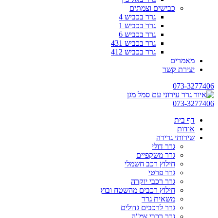
כבישים וצמתים
גרר בכביש 4
גרר בכביש 1
גרר בכביש 6
גרר בכביש 431
גרר בכביש 412
מאמרים
יצירת קשר
073-3277406
073-3277406
דף בית
אודות
שירותי גרירה
גרר דולי
גרר משקפיים
חילוץ רכב חשמלי
גרר פרטי
גרר רכבי יוקרה
חילוץ רכבים מהשטח ובוץ
משאית גרר
גרר לרכבים גדולים
גרר רכבי צמ"ה