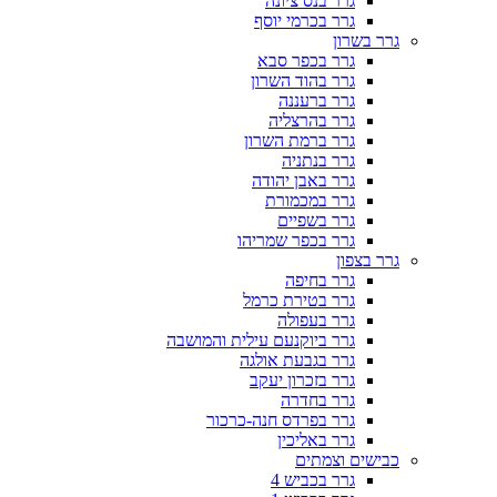
גרר בנס ציונה
גרר בכרמי יוסף
גרר בשרון
גרר בכפר סבא
גרר בהוד השרון
גרר ברעננה
גרר בהרצליה
גרר ברמת השרון
גרר בנתניה
גרר באבן יהודה
גרר במכמורת
גרר בשפיים
גרר בכפר שמריהו
גרר בצפון
גרר בחיפה
גרר בטירת כרמל
גרר בעפולה
גרר ביוקנעם עילית והמושבה
גרר בגבעת אולגה
גרר בזכרון יעקב
גרר בחדרה
גרר בפרדס חנה-כרכור
גרר באליכין
כבישים וצמתים
גרר בכביש 4