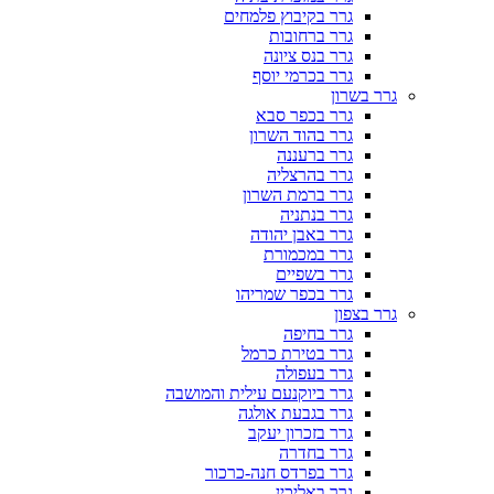
גרר בקיבוץ פלמחים
גרר ברחובות
גרר בנס ציונה
גרר בכרמי יוסף
גרר בשרון
גרר בכפר סבא
גרר בהוד השרון
גרר ברעננה
גרר בהרצליה
גרר ברמת השרון
גרר בנתניה
גרר באבן יהודה
גרר במכמורת
גרר בשפיים
גרר בכפר שמריהו
גרר בצפון
גרר בחיפה
גרר בטירת כרמל
גרר בעפולה
גרר ביוקנעם עילית והמושבה
גרר בגבעת אולגה
גרר בזכרון יעקב
גרר בחדרה
גרר בפרדס חנה-כרכור
גרר באליכין