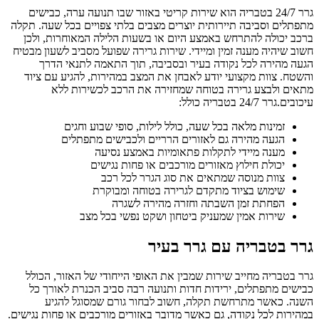
גרר 24/7 בטבריה הוא שירות קריטי באזור שבו תנועה ערה, כבישים
מתפתלים וסביבה תיירותית יוצרים מצבים בלתי צפויים בכל שעה. תקלה
ברכב יכולה להתרחש באמצע היום או בשעות הלילה המאוחרות, ולכן
חשוב שיהיה מענה זמין ומיידי. שירות גרירה שפועל מסביב לשעון מבטיח
הגעה מהירה לכל נקודה בעיר ובסביבה, תוך התאמה לתנאי הדרך
והשטח. צוות מקצועי יודע לאבחן את המצב במהירות, להגיע עם ציוד
מתאים ולבצע גרירה בטוחה שמחזירה את הרכב לכשירות ללא
עיכובים.גרר 24/7 בטבריה כולל:
זמינות מלאה בכל שעה, כולל לילות, סופי שבוע וחגים
הגעה מהירה גם לאזורים הרריים ולכבישים מתפתלים
מענה מיידי לתקלות פתאומיות באמצע נסיעה
יכולת חילוץ מאזורים מורכבים או פחות נגישים
צוות מנוסה שמתאים את סוג הגרר לכל רכב
שימוש בציוד מתקדם לגרירה בטוחה ומבוקרת
הפחתת זמן השבתה וחזרה מהירה לשגרה
שירות אמין שמעניק ביטחון ושקט נפשי בכל מצב
גרר בטבריה עם גרר בעיר
גרר בטבריה מחייב שירות שמבין את האופי הייחודי של האזור, הכולל
כבישים מתפתלים, ירידות חדות ותנועה רבה סביב הכנרת לאורך כל
השנה. כאשר מתרחשת תקלה, חשוב לבחור גורם שמסוגל להגיע
במהירות לכל נקודה, גם כאשר מדובר באזורים מורכבים או פחות נגישים.