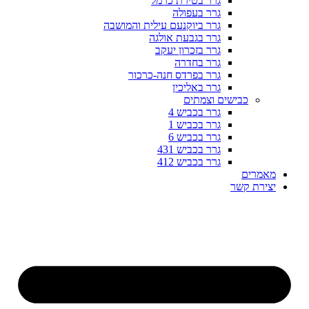
גרר בטירת כרמל
גרר בעפולה
גרר ביוקנעם עילית והמושבה
גרר בגבעת אולגה
גרר בזכרון יעקב
גרר בחדרה
גרר בפרדס חנה-כרכור
גרר באליכין
כבישים וצמתים
גרר בכביש 4
גרר בכביש 1
גרר בכביש 6
גרר בכביש 431
גרר בכביש 412
מאמרים
יצירת קשר