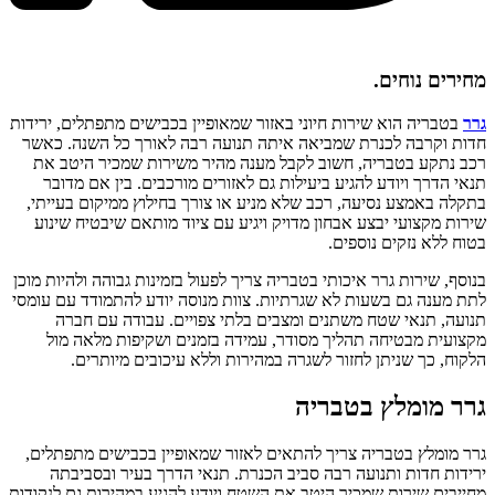
מחירים נוחים.
גרר
בטבריה הוא שירות חיוני באזור שמאופיין בכבישים מתפתלים, ירידות
חדות וקרבה לכנרת שמביאה איתה תנועה רבה לאורך כל השנה. כאשר
רכב נתקע בטבריה, חשוב לקבל מענה מהיר משירות שמכיר היטב את
תנאי הדרך ויודע להגיע ביעילות גם לאזורים מורכבים. בין אם מדובר
בתקלה באמצע נסיעה, רכב שלא מניע או צורך בחילוץ ממיקום בעייתי,
שירות מקצועי יבצע אבחון מדויק ויגיע עם ציוד מותאם שיבטיח שינוע
בטוח ללא נזקים נוספים.
בנוסף, שירות גרר איכותי בטבריה צריך לפעול בזמינות גבוהה ולהיות מוכן
לתת מענה גם בשעות לא שגרתיות. צוות מנוסה יודע להתמודד עם עומסי
תנועה, תנאי שטח משתנים ומצבים בלתי צפויים. עבודה עם חברה
מקצועית מבטיחה תהליך מסודר, עמידה בזמנים ושקיפות מלאה מול
הלקוח, כך שניתן לחזור לשגרה במהירות וללא עיכובים מיותרים.
גרר מומלץ בטבריה
גרר מומלץ בטבריה צריך להתאים לאזור שמאופיין בכבישים מתפתלים,
ירידות חדות ותנועה רבה סביב הכנרת. תנאי הדרך בעיר ובסביבתה
מחייבים שירות שמכיר היטב את השטח ויודע להגיע במהירות גם לנקודות