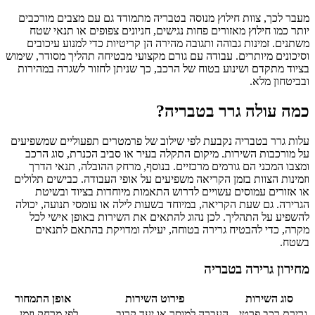
מעבר לכך, צוות חילוץ מנוסה בטבריה מתמודד גם עם מצבים מורכבים
יותר כמו חילוץ מאזורים פחות נגישים, חניונים צפופים או תנאי שטח
משתנים. זמינות גבוהה ותגובה מהירה הן קריטיות כדי למנוע עיכובים
וסיכונים מיותרים. עבודה עם גורם מקצועי מבטיחה תהליך מסודר, שימוש
בציוד מתקדם ושינוע בטוח של הרכב, כך שניתן לחזור לשגרה במהירות
ובביטחון מלא.
כמה עולה גרר בטבריה?
עלות גרר בטבריה נקבעת לפי שילוב של פרמטרים תפעוליים שמשפיעים
על מורכבות השירות. מיקום התקלה בעיר או סביב הכנרת, סוג הרכב
ומצבו המכני הם גורמים מרכזיים. בנוסף, מרחק ההובלה, תנאי הדרך
וזמינות הצוות בזמן הקריאה משפיעים על אופי העבודה. כבישים תלולים
או אזורים עמוסים עשויים לדרוש התאמות מיוחדות בציוד ובשיטת
הגרירה. גם שעת הקריאה, במיוחד בשעות לילה או עומסי תנועה, יכולה
להשפיע על התהליך. לכן נהוג להתאים את השירות באופן אישי לכל
מקרה, כדי להבטיח גרירה בטוחה, יעילה ומדויקת בהתאם לתנאים
בשטח.
מחירון גרירה בטבריה
סוג השירות
פירוט השירות
אופן התמחור
גרירת רכב פרטי
העברה למוסך או יעד קרוב
לפי מרחק וזמן