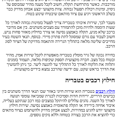
מורכבות. כאשר מתרחשת תקלה, חשוב לקבל מענה מהיר שמבוסס על
ניסיון, זמינות ויכולת תפעול גבוהה. צוות מקצועי יבצע אבחון מדויק כבר
בשלב הראשוני ויגיע עם ציוד מותאם שיבטיח שינוע בטוח.
מעבר לכך, שירות איכותי בטבריה צריך לפעול בזמינות גבוהה לאורך כל
שעות היממה ולהיות מוכן להתמודד עם מצבים משתנים. בין אם מדובר
ברכב שלא מניע, תקלה באמצע נסיעה או צורך בחילוץ מאזור פחות נגיש,
חשוב לעבוד עם גורם שמסוגל לתת פתרון מיידי. בנוסף, תנאי השטח בעיר
מחייבים שליטה מלאה בתהליך הגרירה והתאמה מדויקת של הציוד לסוג
הרכב.
בחירה נכונה של גרר מומלץ בטבריה מאפשרת לקבל שירות אמין, מהיר
ובטוח בכל מצב. חברה מקצועית תספק שקיפות מלאה, תעמוד בזמנים
ותלווה את הלקוח לאורך כל התהליך עד להגעה ליעד. כך ניתן להמשיך
את הדרך בראש שקט, עם ידיעה שהרכב נמצא בידיים מקצועיות.
חילוץ רכבים בטבריה
חילוץ רכבים
בטבריה הוא שירות חיוני באזור שבו תנאי הדרך משתנים בין
כבישים הרריים, ירידות חדות וסמיכות לכנרת שמביאה עומסי תנועה
לאורך כל השנה. נהגים עלולים להיתקל במצבים כמו רכב שנתקע בעלייה,
איבוד אחיזה בירידה או תקלה פתאומית באמצע נסיעה. שירות חילוץ
מקצועי יודע להגיע במהירות, לבצע אבחון מדויק ולהשתמש בציוד מתאים
כדי להוציא את הרכב בצורה בטוחה וללא נזקים נוספים.