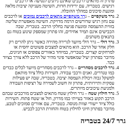
פתרון זה מתאים לרכבים שאינם ניתנים לנסיעה או לרכבים
רגישים. בטבריה, עם ירידות חדות, השיטה מעניקה יציבות מלאה
ומונעת סיכונים במהלך ההובלה.
גרר משקפיים
– ג
רר משקפיים מתאים לרכבים נמוכים
או לרכבים
עם גחון רגיש שדורשים הרמה מדויקת. השיטה מאפשרת שליטה
בזווית ההעמסה ומונעת פגיעה בחלקי הרכב. בטבריה, שבה
הכבישים אינם תמיד אחידים, זהו פתרון שמספק שינוע בטוח גם
בתנאים משתנים.
גרר דולי
– גרר דולי מיועד לגרירה מהירה כאשר ניתן להרים רק
חלק אחד של הרכב. הוא מתאים למצבים פשוטים יחסית או
למרחקים קצרים. בטבריה, במיוחד באזורים צפופים או חניונים,
מדובר בפתרון יעיל שמאפשר פינוי מהיר של הרכב ללא צורך בציוד
כבד.
גרר לרכבים מסחריים
– גרר לרכבים מסחריים מיועד לכלים כבדים
כמו טנדרים, ואנים ורכבי עבודה. השירות כולל ציוד מותאם
למשקל גבוה ויכולת העמסה יציבה. בטבריה, שבה יש פעילות
עסקית ותיירותית, פתרון זה חשוב לשמירה על רציפות העבודה
ולמניעת עיכובים מיותרים.
גרר חילוץ שטח
– גרר חילוץ שטח מתאים למצבים מורכבים שבהם
הרכב תקוע באזור בעייתי כמו מדרון, חול או שטח פתוח. השירות
כולל ציוד ייעודי וצוות מנוסה. בטבריה, עם אזורים סמוכים לטבע,
מדובר בפתרון חיוני לחילוץ בטוח והחזרת הרכב לכביש.
גרר 24/7 בטבריה