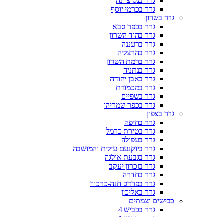
גרר בנס ציונה
גרר בכרמי יוסף
גרר בשרון
גרר בכפר סבא
גרר בהוד השרון
גרר ברעננה
גרר בהרצליה
גרר ברמת השרון
גרר בנתניה
גרר באבן יהודה
גרר במכמורת
גרר בשפיים
גרר בכפר שמריהו
גרר בצפון
גרר בחיפה
גרר בטירת כרמל
גרר בעפולה
גרר ביוקנעם עילית והמושבה
גרר בגבעת אולגה
גרר בזכרון יעקב
גרר בחדרה
גרר בפרדס חנה-כרכור
גרר באליכין
כבישים וצמתים
גרר בכביש 4