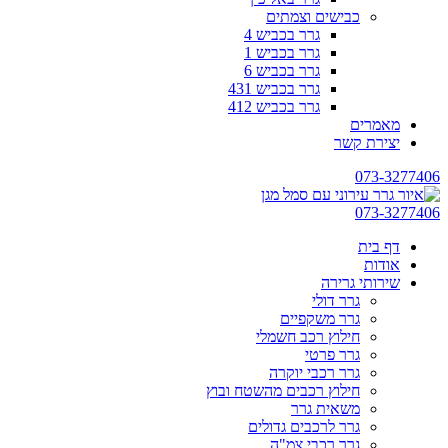
כבישים וצמתים
גרר בכביש 4
גרר בכביש 1
גרר בכביש 6
גרר בכביש 431
גרר בכביש 412
מאמרים
יצירת קשר
073-3277406
073-3277406
דף בית
אודות
שירותי גרירה
גרר דולי
גרר משקפיים
חילוץ רכב חשמלי
גרר פרטי
גרר רכבי יוקרה
חילוץ רכבים מהשטח ובוץ
משאית גרר
גרר לרכבים גדולים
גרר רכבי צמ"ה