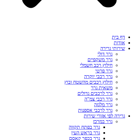
דף בית
אודות
שירותי גרירה
גרר דולי
גרר משקפיים
חילוץ רכב חשמלי
גרר פרטי
גרר רכבי יוקרה
חילוץ רכבים מהשטח ובוץ
משאית גרר
גרר לרכבים גדולים
גרר רכבי צמ"ה
גרר מלגזה
גרר לרכבי אספנות
גרירה לפי אזורי שירות
גרר במרכז
גרר בפתח תקווה
גרר בראש העין
גרר בכפר קאסם