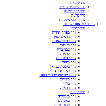
משאית גרר
גרר לרכבים גדולים
גרר רכבי צמ"ה
גרר מלגזה
גרר לרכבי אספנות
גרירה לפי אזורי שירות
גרר במרכז
גרר בפתח תקווה
גרר בראש העין
גרר בכפר קאסם
גרר באלעד
גרר בבני ברק
גרר ברמת גן
גרר בגבעתיים
גרר ביהוד
גרר בגבעת שמואל
גרר באור יהודה
גרר במודיעין מכבים רעות
גרר בשוהם
גרר בלוד
גרר ברמלה
גרר בדרום
גרר באשדוד
גרר באמונים
גרר בבאר טוביה