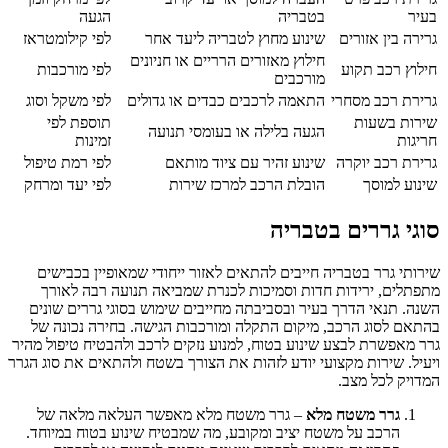
בעיר
בטבריה
הגעה
גרירה בין אזורים
שינוע מחוץ לטבריה ליעד אחר
לפי קילומטראז
חילוץ מאזורים הרריים או חניונים
חילוץ רכב תקוע
לפי מורכבות
מורכבים
גרירת רכב מסחרי
התאמה לרכבים כבדים או גדולים
לפי משקל וסוג
שירות בשעות
תוספת לפי
הגעה בלילה או בעומסי תנועה
חריגות
זמינות
גרירת רכב יוקרה
שינוע זהיר עם ציוד מותאם
לפי רמת טיפול
שינוע למוסך
הובלת הרכב למרכז שירות
לפי יעד ומרחק
סוגי גררים בטבריה
שירותי גרר בטבריה חייבים להתאים לאזור ייחודי שמאופיין בכבישים
מתפתלים, ירידות חדות וסמיכות לכנרת שמביאה תנועה רבה לאורך
השנה. תנאי הדרך בעיר ובסביבתה מחייבים שימוש בסוגי גררים שונים
בהתאם לסוג הרכב, מיקום התקלה ומורכבות הגישה. בחירה נכונה של
גרר מאפשרת לבצע שינוע בטוח, למנוע נזקים לרכב ולהבטיח טיפול מהיר
ויעיל. שירות מקצועי יודע לזהות את הצורך בשטח ולהתאים את סוג הגרר
המדויק לכל מצב.
גרר משטח מלא
– גרר משטח מלא מאפשר העלאה מלאה של
הרכב על משטח יציב ומקובע, מה שמבטיח שינוע בטוח במיוחד.