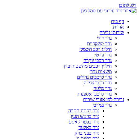
דלג לתוכן
דף בית
אודות
שירותי גרירה
גרר דולי
גרר משקפיים
חילוץ רכב חשמלי
גרר פרטי
גרר רכבי יוקרה
חילוץ רכבים מהשטח ובוץ
משאית גרר
גרר לרכבים גדולים
גרר רכבי צמ"ה
גרר מלגזה
גרר לרכבי אספנות
גרירה לפי אזורי שירות
גרר במרכז
גרר בפתח תקווה
גרר בראש העין
גרר בכפר קאסם
גרר באלעד
גרר בבני ברק
גרר ברמת גן