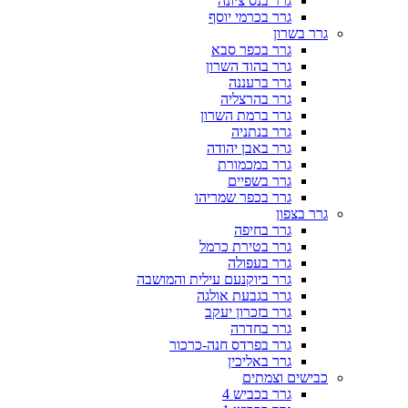
גרר בנס ציונה
גרר בכרמי יוסף
גרר בשרון
גרר בכפר סבא
גרר בהוד השרון
גרר ברעננה
גרר בהרצליה
גרר ברמת השרון
גרר בנתניה
גרר באבן יהודה
גרר במכמורת
גרר בשפיים
גרר בכפר שמריהו
גרר בצפון
גרר בחיפה
גרר בטירת כרמל
גרר בעפולה
גרר ביוקנעם עילית והמושבה
גרר בגבעת אולגה
גרר בזכרון יעקב
גרר בחדרה
גרר בפרדס חנה-כרכור
גרר באליכין
כבישים וצמתים
גרר בכביש 4