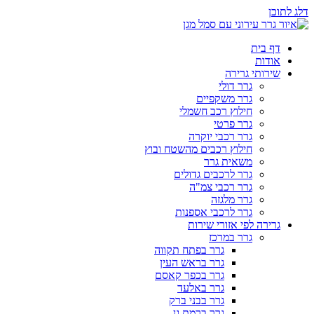
דלג לתוכן
דף בית
אודות
שירותי גרירה
גרר דולי
גרר משקפיים
חילוץ רכב חשמלי
גרר פרטי
גרר רכבי יוקרה
חילוץ רכבים מהשטח ובוץ
משאית גרר
גרר לרכבים גדולים
גרר רכבי צמ"ה
גרר מלגזה
גרר לרכבי אספנות
גרירה לפי אזורי שירות
גרר במרכז
גרר בפתח תקווה
גרר בראש העין
גרר בכפר קאסם
גרר באלעד
גרר בבני ברק
גרר ברמת גן