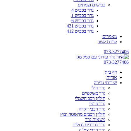
כבישים וצמתים
גרר בכביש 4
גרר בכביש 1
גרר בכביש 6
גרר בכביש 431
גרר בכביש 412
מאמרים
יצירת קשר
073-3277406
073-3277406
דף בית
אודות
שירותי גרירה
גרר דולי
גרר משקפיים
חילוץ רכב חשמלי
גרר פרטי
גרר רכבי יוקרה
חילוץ רכבים מהשטח ובוץ
משאית גרר
גרר לרכבים גדולים
גרר רכבי צמ"ה