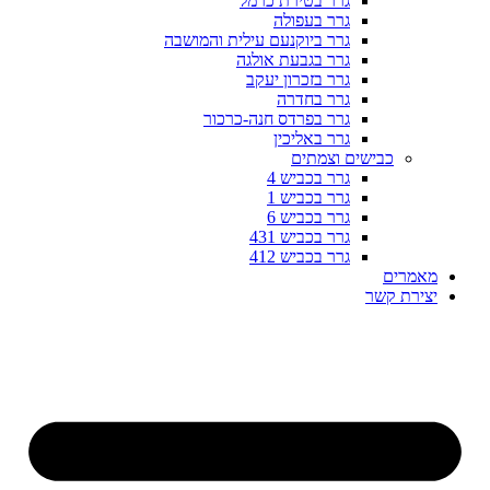
גרר בטירת כרמל
גרר בעפולה
גרר ביוקנעם עילית והמושבה
גרר בגבעת אולגה
גרר בזכרון יעקב
גרר בחדרה
גרר בפרדס חנה-כרכור
גרר באליכין
כבישים וצמתים
גרר בכביש 4
גרר בכביש 1
גרר בכביש 6
גרר בכביש 431
גרר בכביש 412
מאמרים
יצירת קשר