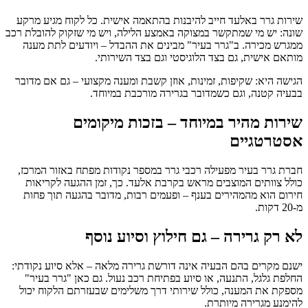
שירות גרר באלעד חייב להיבנות בהתאמה אישית. כל לקוח מגיע מרקע
שונה: יש מי שמתקשר במצוקה באמצע הלילה, ויש מי שזקוק להובלת רכב
ממגרש מכירה. ב"גרר בעיר" מבינים את ההבדל – ויודעים לתת מענה
מותאם אישית, גם בצד הלוגיסטי וגם בצד השירותי.
הגישה היא: שקיפות, זמינות, אוזן קשבת ומענה מקצועי – גם אם מדובר
בבעיה קטנה, וגם כשמדובר בגרירה מורכבת במיוחד.
שירות מהיר במיוחד – בזכות מיקומים
אסטרטגיים
חברת גרר בעיר מפעילה רכבי גרר במספר נקודות מפתח באזור המרכז,
כולל צוותים המוצבים מראש בקרבת אלעד. כך, זמן ההגעה לקריאות
חירום הוא מהמהירים בענף – ופעמים רבות, מדובר בהגעה תוך פחות
מ-20 דקות.
לא רק גרירה – גם חילוץ וסיוע נוסף
ישנם מקרים בהם הבעיה אינה דורשת גרירה מלאה – אלא סיוע נקודתי:
החלפת גלגל, התנעה, או סיוע בפתיחת רכב נעול. גם כאן "גרר בעיר"
מספקת את המענה, כולל שירותי דרך משלימים שבעזרתם הלקוח יכול
להימנע מגרירה מיותרת.