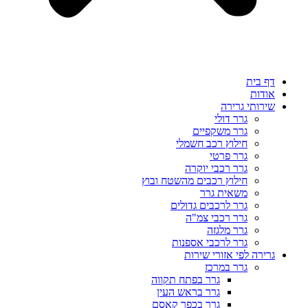
דף בית
אודות
שירותי גרירה
גרר דולי
גרר משקפיים
חילוץ רכב חשמלי
גרר פרטי
גרר רכבי יוקרה
חילוץ רכבים מהשטח ובוץ
משאית גרר
גרר לרכבים גדולים
גרר רכבי צמ"ה
גרר מלגזה
גרר לרכבי אספנות
גרירה לפי אזורי שירות
גרר במרכז
גרר בפתח תקווה
גרר בראש העין
גרר בכפר קאסם