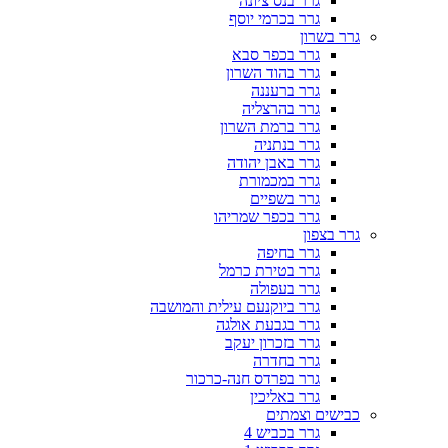
גרר בנס ציונה
גרר בכרמי יוסף
גרר בשרון
גרר בכפר סבא
גרר בהוד השרון
גרר ברעננה
גרר בהרצליה
גרר ברמת השרון
גרר בנתניה
גרר באבן יהודה
גרר במכמורת
גרר בשפיים
גרר בכפר שמריהו
גרר בצפון
גרר בחיפה
גרר בטירת כרמל
גרר בעפולה
גרר ביוקנעם עילית והמושבה
גרר בגבעת אולגה
גרר בזכרון יעקב
גרר בחדרה
גרר בפרדס חנה-כרכור
גרר באליכין
כבישים וצמתים
גרר בכביש 4