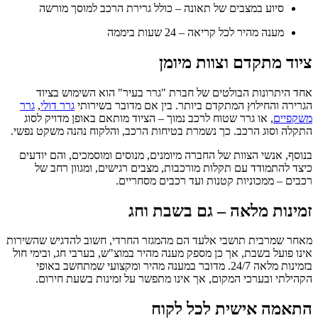
סיוע במצבים של תאונה – כולל גרירת הרכב למוסך מורשה
מענה מהיר לכל קריאה – 24 שעות ביממה
ציוד מתקדם וצוות מיומן
אחד היתרונות הבולטים של חברת "גרר בעיר" הוא השימוש בציוד
הגרירה והחילוץ המתקדם ביותר. בין אם מדובר בשירותי
גרר דולי
,
גרר
משקפיים
, או גרר שטוח לרכב נמוך – הציוד מותאם באופן מדויק לסוג
התקלה וסוג הרכב. כך נשמרת בטיחות הרכב, והלקוח נהנה משקט נפשי.
בנוסף, אנשי הצוות של החברה מיומנים, מנוסים ומוסמכים, והם יודעים
כיצד להתמודד עם תקלות מורכבות, מצבים רגישים, ומגוון רחב של
רכבים – ממכוניות קטנות ועד רכבים מסחריים.
זמינות מלאה – גם בשבת וחג
מאחר שמרבית תושבי אלעד הם מהמגזר החרדי, חשוב להדגיש שהשירות
אינו פועל בשבת, אך כן מספק מענה מהיר במוצ"ש, בערבי חג, ובימי חול
בזמינות מלאה 24/7. מדובר במענה מהיר ומקצועי שמתחשב באופי
הקהילתי ובערכי המקום, אך אינו מתפשר על זמינות בשעת חירום.
התאמה אישית לכל לקוח