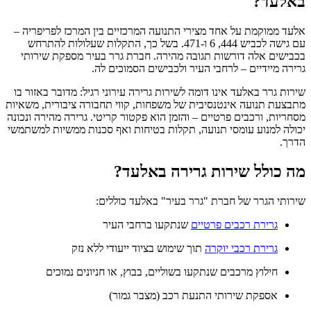
באלעד?
אלעד ממוקמת על אחד מצירי התנועה המרכזיים בין המרכז לפריפריה –
עם גישה לכביש 444, 6 ו-471. בשל כך, התקלות שעלולות להתרחש
בכבישים אלה דורשות תגובה מהירה. חברת גרר בעיר מספקת שירותי
גרירה מיידיים – לרחבי העיר ולכבישים הסמוכים לה.
שירות גרר באלעד אינו דומה לשירות גרירה עירוני רגיל: מדובר באזור בו
מתבצעת תנועה אינטנסיבית של משפחות, קווי תחבורה ציבורית, משאיות
מסחריות, ורכבים פרטיים – והזמן הוא פקטור קריטי. גרירה מהירה ונכונה
יכולה למנוע עומסי תנועה, תקלות בטיחות ואף סכנות ממשיות למשתמשי
הדרך.
מה כולל שירות גרירה באלעד?
שירותי הגרר של חברת "גרר בעיר" באלעד כוללים:
גרירת רכבים פרטיים
שנתקעו ברחבי העיר
גרירת רכבי יוקרה
תוך שימוש בציוד ייעודי ללא נזק
חילוץ מרכבים שנתקעו בשוליים, בבוץ, או חניונים נמוכים
אספקת שירותי התנעת רכב (מצבר גמור)