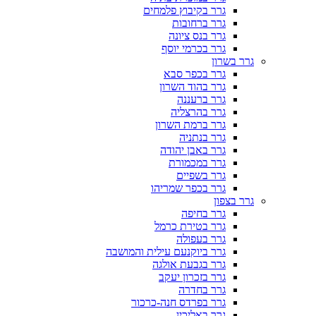
גרר בקיבוץ פלמחים
גרר ברחובות
גרר בנס ציונה
גרר בכרמי יוסף
גרר בשרון
גרר בכפר סבא
גרר בהוד השרון
גרר ברעננה
גרר בהרצליה
גרר ברמת השרון
גרר בנתניה
גרר באבן יהודה
גרר במכמורת
גרר בשפיים
גרר בכפר שמריהו
גרר בצפון
גרר בחיפה
גרר בטירת כרמל
גרר בעפולה
גרר ביוקנעם עילית והמושבה
גרר בגבעת אולגה
גרר בזכרון יעקב
גרר בחדרה
גרר בפרדס חנה-כרכור
גרר באליכין