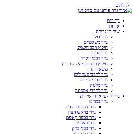
דלג לתוכן
דף בית
אודות
שירותי גרירה
גרר דולי
גרר משקפיים
חילוץ רכב חשמלי
גרר פרטי
גרר רכבי יוקרה
חילוץ רכבים מהשטח ובוץ
משאית גרר
גרר לרכבים גדולים
גרר רכבי צמ"ה
גרר מלגזה
גרר לרכבי אספנות
גרירה לפי אזורי שירות
גרר במרכז
גרר בפתח תקווה
גרר בראש העין
גרר בכפר קאסם
גרר באלעד
גרר בבני ברק
גרר ברמת גן