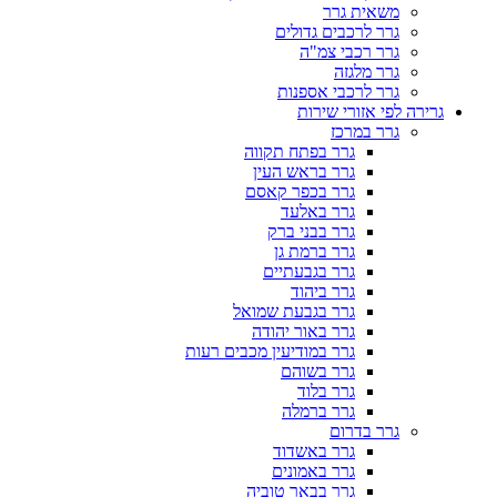
משאית גרר
גרר לרכבים גדולים
גרר רכבי צמ"ה
גרר מלגזה
גרר לרכבי אספנות
גרירה לפי אזורי שירות
גרר במרכז
גרר בפתח תקווה
גרר בראש העין
גרר בכפר קאסם
גרר באלעד
גרר בבני ברק
גרר ברמת גן
גרר בגבעתיים
גרר ביהוד
גרר בגבעת שמואל
גרר באור יהודה
גרר במודיעין מכבים רעות
גרר בשוהם
גרר בלוד
גרר ברמלה
גרר בדרום
גרר באשדוד
גרר באמונים
גרר בבאר טוביה