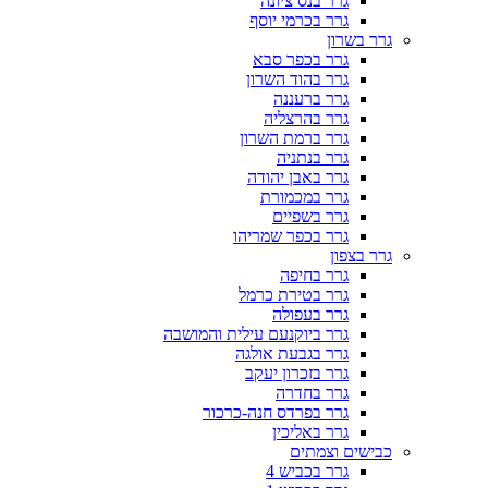
גרר בנס ציונה
גרר בכרמי יוסף
גרר בשרון
גרר בכפר סבא
גרר בהוד השרון
גרר ברעננה
גרר בהרצליה
גרר ברמת השרון
גרר בנתניה
גרר באבן יהודה
גרר במכמורת
גרר בשפיים
גרר בכפר שמריהו
גרר בצפון
גרר בחיפה
גרר בטירת כרמל
גרר בעפולה
גרר ביוקנעם עילית והמושבה
גרר בגבעת אולגה
גרר בזכרון יעקב
גרר בחדרה
גרר בפרדס חנה-כרכור
גרר באליכין
כבישים וצמתים
גרר בכביש 4