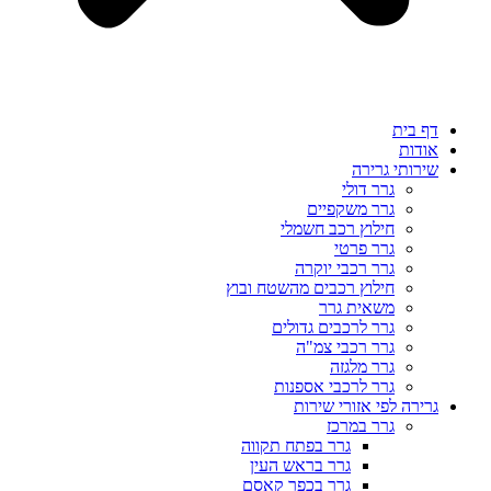
דף בית
אודות
שירותי גרירה
גרר דולי
גרר משקפיים
חילוץ רכב חשמלי
גרר פרטי
גרר רכבי יוקרה
חילוץ רכבים מהשטח ובוץ
משאית גרר
גרר לרכבים גדולים
גרר רכבי צמ"ה
גרר מלגזה
גרר לרכבי אספנות
גרירה לפי אזורי שירות
גרר במרכז
גרר בפתח תקווה
גרר בראש העין
גרר בכפר קאסם