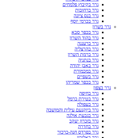
גרר בקיבוץ פלמחים
גרר ברחובות
גרר בנס ציונה
גרר בכרמי יוסף
גרר בשרון
גרר בכפר סבא
גרר בהוד השרון
גרר ברעננה
גרר בהרצליה
גרר ברמת השרון
גרר בנתניה
גרר באבן יהודה
גרר במכמורת
גרר בשפיים
גרר בכפר שמריהו
גרר בצפון
גרר בחיפה
גרר בטירת כרמל
גרר בעפולה
גרר ביוקנעם עילית והמושבה
גרר בגבעת אולגה
גרר בזכרון יעקב
גרר בחדרה
גרר בפרדס חנה-כרכור
גרר באליכין