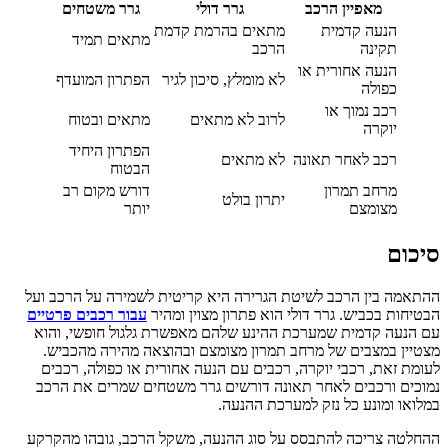
מאפיין הרכב
גרר דולי
גרר משטחים
הנעה קדמית
מתאים בהרמת קדמת
מתאים תמיד
תקינה
הרכב
הנעה אחורית או
לא מומלץ, סיכון לגיר
הפתרון המועדף
כפולה
רכב נמוך או
לרוב לא מתאים
מתאים ובטוח
יוקרה
הפתרון היחיד
רכב לאחר תאונה
לא מתאים
הבטוח
מרחב תמרון
דורש מקום רב
יתרון בולט
מצומצם
יותר
סיכום
ההתאמה בין הרכב לשיטת הגרירה היא קריטית לשמירה על הרכב ועל
הבטיחות בכביש. גרר דולי הוא פתרון מצוין ומהיר
עבור רכבים פרטיים
עם הנעה קדמית שמערכת ההינע שלהם מאפשרת גלגול חופשי, והוא
מצטיין במצבים של מרחב תמרון מצומצם ובהוצאה מהירה מהכביש.
לעומת זאת, רכבי יוקרה, רכבים עם הנעה אחורית או כפולה, רכבים
נמוכים ורכבים לאחר תאונה דורשים גרר משטחים שמרים את הרכב
במלואו ומונע כל נזק למערכת ההנעה.
ההחלטה צריכה להתבסס על סוג ההנעה, משקל הרכב, גובהו מהקרקע