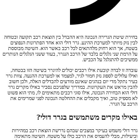
בחירת שיטת הגרירה הנכונה היא ההבדל בין הוצאת רכב תקועה ובטוחה
לבין נזק מיותר למערכת ההינע. גרר דולי הוא אחד הפתרונות הנפוצים
בשטח, אך הוא רחוק מלהתאים לכל רכב באשר הוא. השיטה מבוססת
על הרמת שני גלגלים בלבד של הרכב הנגרר, בעוד ששני הגלגלים הנותרים
ממשיכים להתגלגל על הכביש.
עובדה זו לבדה קובעת אילו רכבים יכולים להיגרר בשיטה הזו בבטחה,
ואילו עלולים לספוג נזק חמור לגיר, למצמד או למערכת ההנעה. צוות גרר
בעיר נתקל מדי יום בנהגים שאינם מודעים להבדלים האלה, ולכן חשוב
להבין מראש את העקרונות. במדריך שלפניכם נסביר באילו מקרים גרר
דולי הוא הבחירה הנכונה, אילו סוגי רכבים מתאימים לו, מתי הוא פשוט
לא מספיק טוב, ואיך מקבלים את ההחלטה הנכונה לפני שמרימים את
הרכב על הגרר.
באילו מקרים משתמשים בגרר דולי?
גרר דולי משמש בעיקר במצבים שבהם נדרשת הוצאת רכב במהירות
וביעילות, מבלי להעמיס את הרכב כולו על משטח. השיטה מתאימה