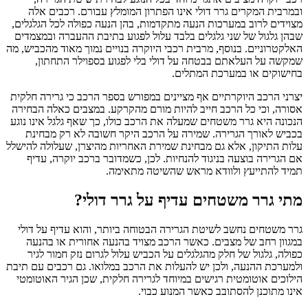
ובמרבית המקרים גרר דולי אינו הפתרון המומלץ עבורם. רכבים אלה
מצוידים לרוב במערכות הנעה מתקדמות, בהן הנעה כפולה לכל הגלגלים,
שבהן גלגול של שני גלגלים בלבד עלול לפגוע בתיבת ההעברה ובמצמדים
האלקטרוניים. בנוסף, מרבית רכבי היוקרה בנויים נמוך מאוד מהכביש, מה
שמקשה על העלאתם בבטחה על דולי בלי לפגוע בספוילר התחתון,
בחישוקים או במערכת המתלים.
יצרני הרכב היוקרתיים אף מציינים במפורש בספר הרכב כי גרירה חלקית
אסורה, וכי כל הרכב חייב להיות מורם מהקרקע. במצבים כאלה הבחירה
הנכונה היא גרר משטחים שמעלה את הרכב כולו, כך שאף גלגל אינו נוגע
בכביש לאורך הגרירה. שמירה על הרכב היקר חשובה לא רק מבחינת
עלות התיקון, אלא גם מבחינת שמירת האחריות מהיצרן, שעלולה להישלל
אם הגרירה בוצעה בניגוד להנחיות. לכן, כשמדובר ברכב יוקרה, עדיף
תמיד להתייעץ ולוודא מראש שהשיטה מתאימה.
מתי גרר משטחים עדיף על גרר דולי?
גרר משטחים נחשב לשיטת הגרירה הבטוחה ביותר, והוא עדיף על דולי
במגוון רחב של מצבים. כאשר הרכב מצויד בהנעה אחורית או בהנעה
כפולה, גלגול של חלק מהגלגלים על הכביש עלול לגרום נזק חמור לגיר
ולמערכת ההנעה, ולכן יש להעלות את הרכב במלואו. גם רכבים עם תיבת
הילוכים אוטומטית רגישים במיוחד לגרירה חלקית, שכן הגיר האוטומטי
אינו מתוכנן להסתובב כאשר המנוע כבוי.