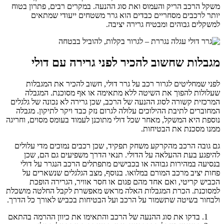
משקל הרכב הריק והעמוס ואת סוג ההנעה. במקרים רבים, פתרון בטוח
יותר לרכבים מסחריים כבדים הוא גרר משטחים ייעודי שמתאים
למשקלים גבוהים ומבטיח גרירה יציבה.
מגבלות שחשוב להכיר לפני גרירה עם דולי
לפני שמחליטים לגרור רכב על גרר דולי, חשוב להכיר את המגבלות
שעלולות להפוך את השיטה ללא מתאימה או אף מסוכנת. המגבלה
המרכזית קשורה לסוג ההנעה של הרכב, שכן גרירה לא נכונה של גלגלים
המחוברים לתיבת ההילוכים עלולה לגרום נזק כבד ויקר לתיקון. מגבלה
נוספת היא המשקל, מאחר שכל דולי מתוכנן לעמוד בעומס מסוים, וחריגה
ממנו מסכנת את הבטיחות.
גם גובה הרכב מהקרקע משחק תפקיד, שכן רכבים נמוכים מדי עלולים
להיפגע בעת ההעלאה על הדולי. תנאי הדרך משפיעים גם הם, שכן
בנסיעה במהירות גבוהה או בכבישים מתפתלים הרכב הנגרר על דולי
פחות יציב מרכב המורם במלואו. בנוסף, מצב הגלגלים שנשארים על
הכביש קריטי, ואם אחד מהם פגום או חסר אוויר, הגרירה הופכת
למסוכנת. הכרת המגבלות האלה מראש מאפשרת לקבל החלטה מושכלת
ולבחור בשיטה שתשמור על הרכב ועל הבטיחות בכביש לאורך כל הדרך.
בדקו את סוג ההנעה של הרכב והתאימו את כיוון ההרמה בהתאם