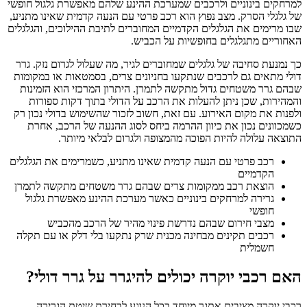
למרחקים בינוניים ולרכבים שמערכת ההינע שלהם מאפשרת גלגול חופשי
של גלגלי הסרק. מצב נפוץ הוא רכב פרטי עם הנעה קדמית שאינו מתניע,
שבו מרימים את הגלגלים הקדמיים המחוברים לתיבת ההילוכים, והגלגלים
האחוריים מתגלגלים בחופשיות על הכביש.
כך נמנעת סחיבה של גלגלים שמחוברים לגיר, מה שעלול לגרום נזק. גרר
דולי מתאים גם לרכבים שנתקעו בחניונים צרים, בסמטאות או במקומות
שבהם גרר משטחים גדול מתקשה לתמרן. היתרון המרכזי הוא הזמינות
והמהירות, שכן ניתן להעלות את הרכב על הדולי בתוך דקות ספורות
ולפנות את מקום האירוע. עם זאת, חשוב לזכור שהשימוש בדולי נכון רק
כשמכוונים נכון את כיוון ההרמה ביחס לסוג ההנעה של הרכב, אחרת
התוצאה עלולה להיות הפוכה מהמצופה ולגרום לבלאי מיותר.
רכב פרטי עם הנעה קדמית שאינו מתניע, כשמרימים את הגלגלים
הקדמיים
הוצאת רכב ממקומות צרים שבהם גרר משטחים מתקשה לתמרן
גרירה למרחקים בינוניים כאשר מערכת ההינע מאפשרת גלגול
חופשי
מצבי חירום שבהם נדרשת פינוי מהיר של הרכב מהכביש
רכבים תקינים מבחינה מכנית שרק נתקעו בלי דלק או עם תקלה
חשמלית
האם רכבי יוקרה יכולים להיגרר על גרר דולי?
רכבי יוקרה מציבים אתגר מיוחד בכל הנוגע לבחירת שיטת הגרירה,