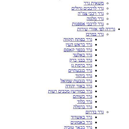
משאית גרר
גרר לרכבים גדולים
גרר רכבי צמ"ה
גרר מלגזה
גרר לרכבי אספנות
גרירה לפי אזורי שירות
גרר במרכז
גרר בפתח תקווה
גרר בראש העין
גרר בכפר קאסם
גרר באלעד
גרר בבני ברק
גרר ברמת גן
גרר בגבעתיים
גרר ביהוד
גרר בגבעת שמואל
גרר באור יהודה
גרר במודיעין מכבים רעות
גרר בשוהם
גרר בלוד
גרר ברמלה
גרר בדרום
גרר באשדוד
גרר באמונים
גרר בבאר טוביה