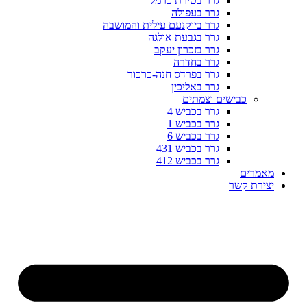
גרר בטירת כרמל
גרר בעפולה
גרר ביוקנעם עילית והמושבה
גרר בגבעת אולגה
גרר בזכרון יעקב
גרר בחדרה
גרר בפרדס חנה-כרכור
גרר באליכין
כבישים וצמתים
גרר בכביש 4
גרר בכביש 1
גרר בכביש 6
גרר בכביש 431
גרר בכביש 412
מאמרים
יצירת קשר