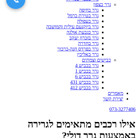
גרר בצפון
גרר בחיפה
גרר בטירת כרמל
גרר בעפולה
גרר ביוקנעם עילית והמושבה
גרר בגבעת אולגה
גרר בזכרון יעקב
גרר בחדרה
גרר בפרדס חנה-כרכור
גרר באליכין
כבישים וצמתים
גרר בכביש 4
גרר בכביש 1
גרר בכביש 6
גרר בכביש 431
גרר בכביש 412
מאמרים
יצירת קשר
073-3277406
אילו רכבים מתאימים לגרירה
באמצעות גרר דולי?