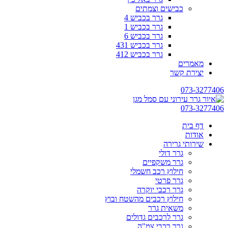
כבישים וצמתים
גרר בכביש 4
גרר בכביש 1
גרר בכביש 6
גרר בכביש 431
גרר בכביש 412
מאמרים
יצירת קשר
073-3277406
073-3277406
דף בית
אודות
שירותי גרירה
גרר דולי
גרר משקפיים
חילוץ רכב חשמלי
גרר פרטי
גרר רכבי יוקרה
חילוץ רכבים מהשטח ובוץ
משאית גרר
גרר לרכבים גדולים
גרר רכבי צמ"ה