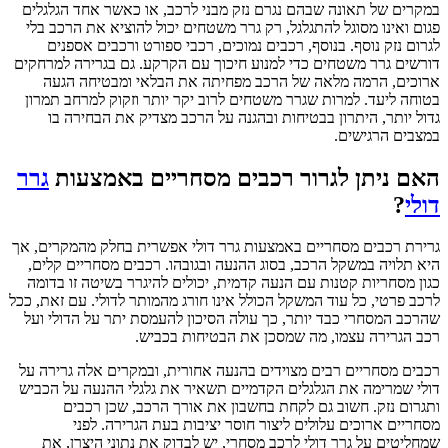
במקרים של תאונה שבהם נגרם נזק מבני לרכב, או כאשר אחד הגלגלים
פגום ואינו מסוגל להתגלגל, רק גרר משטחים יכול להוציא את הרכב בלי
לגרום נזק נוסף. בנוסף, רכבים נמוכים, רכבי ספורט ורכבים אספנים
דורשים גרר משטחים כדי למנוע חיכוך עם הקרקע. גם בגרירה למרחקים
ארוכים, הרמה מלאה של הרכב מפחיתה את הבלאי ומבטיחה הגעה
בטוחה ליעד. למרות שגרר משטחים לרוב יקר יותר וזקוק למרחב תמרון
גדול יותר, היתרון בבטיחות ובהגנה על הרכב מצדיק את הבחירה בו
במצבים הרגישים.
האם ניתן לגרור רכבים מסחריים באמצעות
גרר
דולי
?
גרירת רכבים מסחריים באמצעות גרר דולי אפשרית בחלק מהמקרים, אך
היא תלויה במשקל הרכב, בסוג ההנעה ובגובהו. רכבים מסחריים קלים,
כגון מסחריות קטנות עם הנעה קדמית, יכולים להיגרר בשיטה זו בדומה
לרכב פרטי, כל עוד המשקל הכולל אינו חורג מהמותר לדולי. עם זאת, ככל
שהרכב המסחרי כבד יותר, כך עולה הסיכון להעמסת יתר על הדולי ועל
רכב הגרירה עצמו, מה שמסכן את הבטיחות בכביש.
רכבים מסחריים רבים מצוידים בהנעה אחורית, ובמקרים אלה גרירה על
דולי שמרימה את הגלגלים הקדמיים תשאיר את גלגלי ההנעה על הכביש
ותגרום נזק. חשוב גם לקחת בחשבון את אורך הרכב, שכן רכבים
מסחריים ארוכים עלולים ליצור חוסר יציבות בעת הגרירה. לפני
שמחליטים על גרר דולי לרכב מסחרי, יש לבדוק את נתוני היצרן, את